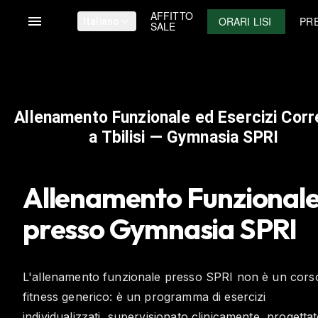
AFFITTO
ORARI LISI
PRE
Italiano
SALE
Allenamento Funzionale ed Esercizi Corre
a Tbilisi — Gymnasia SPRI
Allenamento Funzional
presso Gymnasia SPRI
L'allenamento funzionale presso SPRI non è un corso
fitness generico: è un programma di esercizi
individualizzati, supervisionato clinicamente, progetta