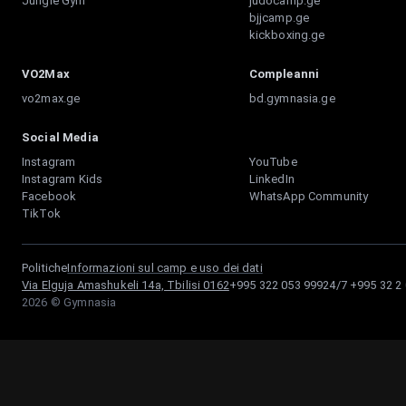
Jungle Gym
judocamp.ge
bjjcamp.ge
kickboxing.ge
VO2Max
Compleanni
vo2max.ge
bd.gymnasia.ge
Social Media
Instagram
YouTube
Instagram Kids
LinkedIn
Facebook
WhatsApp Community
TikTok
Politiche
Informazioni sul camp e uso dei dati
Via Elguja Amashukeli 14a, Tbilisi 0162
+995 322 053 999
24/7
+995 32 2
2026
© Gymnasia