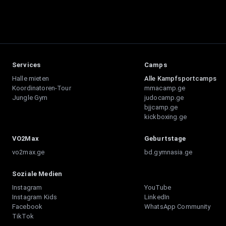
Services
Camps
Halle mieten
Alle Kampfsportcamps
Koordinatoren-Tour
mmacamp.ge
Jungle Gym
judocamp.ge
bjjcamp.ge
kickboxing.ge
VO2Max
Geburtstage
vo2max.ge
bd.gymnasia.ge
Soziale Medien
Instagram
YouTube
Instagram Kids
LinkedIn
Facebook
WhatsApp Community
TikTok