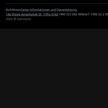
Richtlinien
Camp-Informationen und Datennutzung
14a Elguja Amashukeli St, Tiflis 0162
+995 322 053 999
24/7
+995 32 2 0
2026
© Gymnasia