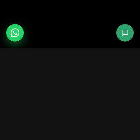
服务
训练营
场地租赁
所有搏击训练营
协调员参观
mmacamp.ge
Jungle Gym
judocamp.ge
bjjcamp.ge
kickboxing.ge
VO2Max
生日派对