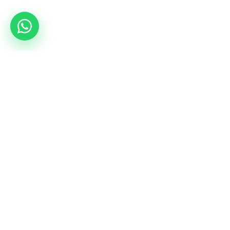
Hizmetler
Kamplar
Salon kiralama
Tüm dövüş kampları
Koordinatör turu
mmacamp.ge
Jungle Gym
judocamp.ge
bjjcamp.ge
kickboxing.ge
VO2Max
Doğum Günleri
vo2max.ge
bd.gymnasia.ge
Sosyal Medya
Instagram
YouTube