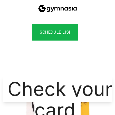
SCHEDULE LISI
Check your
card