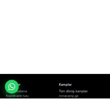
Hizmetler
Kamplar
Salon kiralama
Tüm dövüş kampları
Koordinatör turu
mmacamp.ge
Jungle Gym
judocamp.ge
bjjcamp.ge
kickboxing.ge