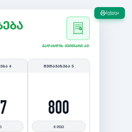
ბეჭდვა
ზება
გადახდის ქვითარი აქ:
ᲖᲔᲑᲐ
4
ᲨᲔᲗᲐᲕᲐᲖᲔᲑᲐ
5
7
800
ე
6 თვე