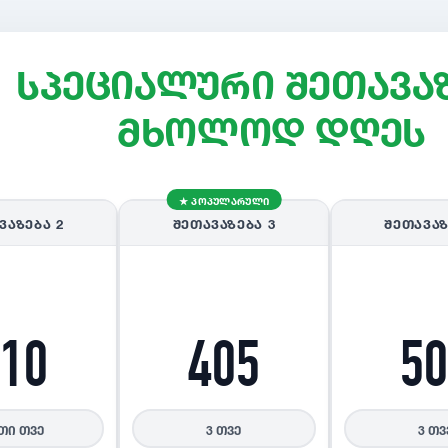
სპეციალური შეთავა
მხოლოდ დღეს
★ პოპულარული
ᲕᲐᲖᲔᲑᲐ
2
ᲨᲔᲗᲐᲕᲐᲖᲔᲑᲐ
3
ᲨᲔᲗᲐᲕᲐ
210
405
50
თი თვე
3 თვე
3 თვ