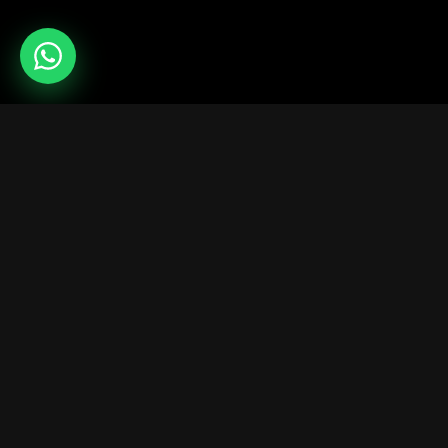
სერვისები
ბანაკები
დარბაზის ქირაობა
ყველა საბრძოლო ბანაკი
მენეჯერების ტური
mmacamp.ge
ჯანგლ ჯიმი
judocamp.ge
bjjcamp.ge
kickboxing.ge
VO2Max
დაბადების დღეები
vo2max.ge
bd.gymnasia.ge
სოციალური მედია
Instagram
YouTube
Instagram Kids
LinkedIn
Facebook
WhatsApp Community
TikTok