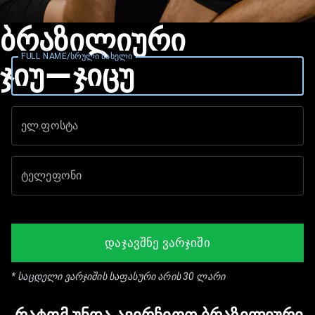
ბრაზილიური
FULL NAME/სრული სახელი
ჯიუ-ჯიცუ
ელ.ფოსტა
ტელეფონი
ᲓᲐᲯᲐᲕᲨᲜᲔ ᲕᲐᲠᲯᲘᲨᲘ
* საცდელი ვარჯიშის საფასური არის 30 ლარი