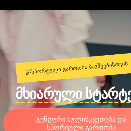
ᲡᲞᲝᲠᲢᲣᲚᲘ ᲒᲐᲠᲗᲝᲑᲐ ᲑᲐᲕᲨᲕᲔᲑᲘᲡᲗᲕᲘᲡ
მხიარული სტარტ
გუნდური სულისკვეთება და
სპორტული გართობა