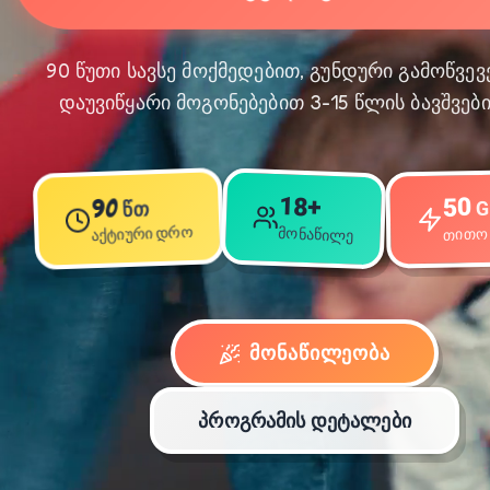
90 წუთი სავსე მოქმედებით, გუნდური გამოწვევ
დაუვიწყარი მოგონებებით 3-15 წლის ბავშვები
18+
50
90
G
წთ
აქტიური დრო
თითო 
მონაწილე
ᲛᲝᲜᲐᲬᲘᲚᲔᲝᲑᲐ
პროგრამის დეტალები