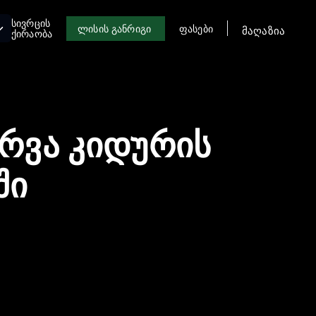
ᲡᲘᲕᲠᲪᲘᲡ
ᲚᲘᲡᲘᲡ ᲒᲐᲜᲠᲘᲒᲘ
ᲤᲐᲡᲔᲑᲘ
მაღაზია
ᲥᲘᲠᲐᲝᲑᲐ
 რვა კიდურის
ში