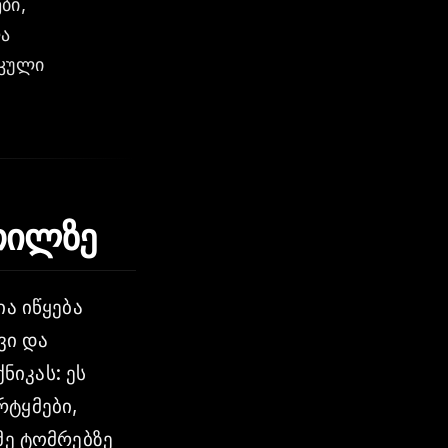
ბი,
ა
იკული
თილზე
ია იწყება
ვი და
იკას: ეს
რტყმები,
მე ტომრებზე