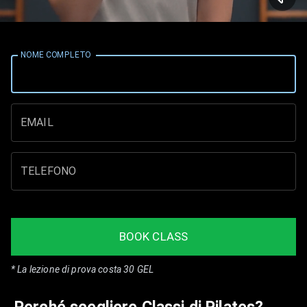
Classi
NOME COMPLETO
di
Pilates
EMAIL
TELEFONO
BOOK CLASS
* La lezione di prova costa 30 GEL