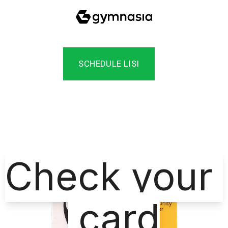
SCHEDULE LISI
Check your
card