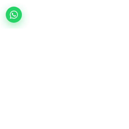
שירותים
מחנות
השכרת אולם
כל מחנות הקרב
סיור מתאמים
mmacamp.ge
judocamp.ge
Jungle Gym
bjjcamp.ge
kickboxing.ge
VO2Max
ימי הולדת
bd.gymnasia.ge
vo2max.ge
רשתות חברתיות
YouTube
Instagram