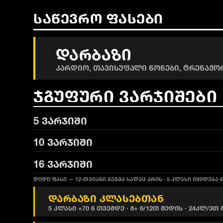
ᲡᲐᲬᲔᲕᲠᲝ ᲤᲐᲡᲔᲑᲘ
ᲓᲐᲠᲑᲐᲖᲘ
კარდიო, თავისუფალი წონები, ტრენაჟორ
ᲯᲒᲣᲤᲣᲠᲘ ᲕᲐᲠᲯᲘᲨᲔᲑᲘ
5
ვარჯიში
10
ვარჯიში
16
ვარჯიში
დიდი ფასი — 12-თვიანი გეგმა სადაც არის · 5 კლასი იყიდება 
დარბაზი კლასებთან
5 კლასი +70 6 თვემდე · 8+ 6/12თ შედის · 24კლ/3თ