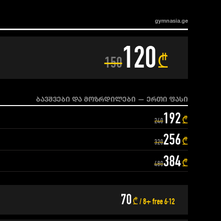
gymnasia.ge
120
₾
150
ბავშვები და მოზრდილები — ერთი ფასი
192
₾
240
256
₾
320
384
₾
480
70
₾ / 8+ free 6·12