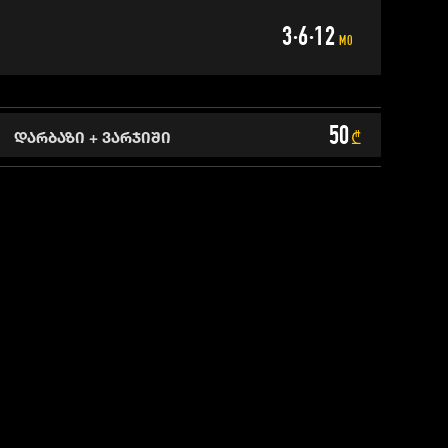
3·6·12
MO
50
დარბაზი + ვარჯიში
₾
ცემულია ლარში (₾) თვეში, თუ სხვა რამ არ არის მითითებული.