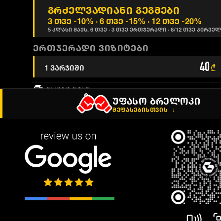
გრძელვადიანი გეგმები
3 თვე -10% · 6 თვე -15% · 12 თვე -20%
5 კლასი მაქს. 6 თვე · 3 თვე ერთჯერადი · 6/12 თვე პირვე
ᲔᲠᲗᲯᲔᲠᲐᲓᲘ ᲕᲘᲖᲘᲢᲔᲑᲘ
40
1 ვარჯიში
₾
ᲣᲤᲐᲡᲝ ᲑᲠᲔᲚᲝᲙᲘ
ᲨᲔᲤᲐᲡᲔᲑᲘᲡᲗᲕᲘᲡ
↓